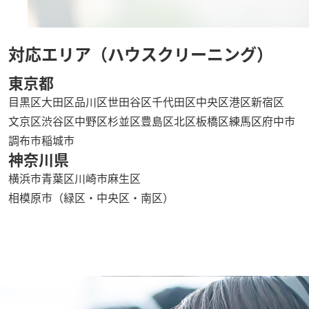
対応エリア（ハウスクリーニング）
東京都
目黒区
大田区
品川区
世田谷区
千代田区
中央区
港区
新宿区
文京区
渋谷区
中野区
杉並区
豊島区
北区
板橋区
練馬区
府中市
調布市
稲城市
神奈川県
横浜市青葉区
川崎市麻生区
相模原市（緑区・中央区・南区）