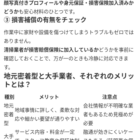
顔写真付きプロフィールや身元保証・損害保険加入済みか
どうか
も安心材料のひとつです。
③ 損害補償の有無をチェック
作業中に家財や設備を傷つけてしまうトラブルもゼロでは
ありません。
清掃業者が損害賠償保険に加入しているか
どうかを事前に
確認しておくことで、万が一のときも冷静に対応できま
す。
地元密着型と大手業者、それぞれのメリッ
トとは？
種別
メリット
注意点
地元
会社情報が不明確な業
地域事情に詳しく、柔軟な対
密着
者もあるため見極めが
応や細かい要望が通りやすい
型
必要
サービス内容・料金が一定
融通が効きにくいケー
大手