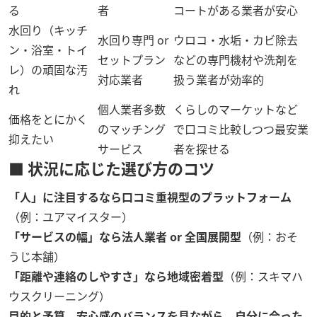
る
者
コートがある業者が安心
水回り（キッチ
水回り専門 or
ウロコ・水垢・カビ除去
ン・浴室・トイ
セットプラン
などの専門機材や洗剤を
レ）の頑固な汚
対応業者
扱う業者が効率的
れ
個人業者多数
くらしのマーケットなど
価格をとにかく
のマッチング
で口コミ比較しつつ最安業
抑えたい
サービス
者を探せる
■ 状況に応じた選び方のコツ
「人」に注目するなら口コミ重視型のプラットフォーム
（例：ユアマイスター）
「サービスの幅」なら法人業者 or 全国展開型
（例：おそ
うじ本舗）
「距離や連絡のしやすさ」なら地域密着型
（例：スキマハ
ウスクリーニング）
目的と予算、安心感のバランスを見ながら、自分に合った