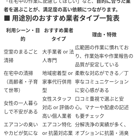
「在宅中の作業に配慮してほしい」など、
目的に合った業
者を選ぶことが、満足度の高い依頼につながります。
■ 用途別のおすすめ業者タイプ一覧表
利用シーン・目
おすすめ業者
理由・特徴
的
タイプ
広範囲の作業に慣れてお
空室のまるごと
大手業者 or 法
り、作業効率や作業報告の
清掃
人専門
品質が安定している
在宅中の清掃
地域密着型 or
柔軟な対応ができる／丁
（高齢者・子育
家事代行併用
寧なコミュニケーション
て世帯）
型
に安心感がある
女性スタッフ
口コミ重視で選ぶと安
女性の一人暮ら
対応 or 評価の
心。マナーや配慮の記述
しで不安がある
高い個人業者
も要チェック
エアコンの臭い
エアコン特化
分解洗浄の実績が多く、
やカビが気にな
or 抗菌対応業
オプションに抗菌・消臭