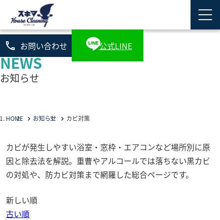
phone
お問い合わせ
公式LINE
NEWS
お知らせ
HOME
お知らせ
カビ対策
カビが発生しやすい浴室・窓枠・エアコンなど場所別に原
因と除去法を解説。重曹やアルコールでは落ちない黒カビ
の対処や、防カビ対策まで網羅した総合ページです。
新しい順
古い順