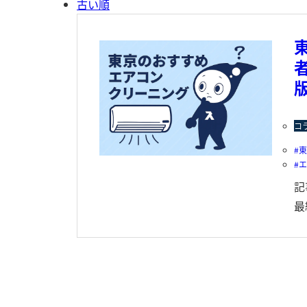
古い順
コ
東
記
最