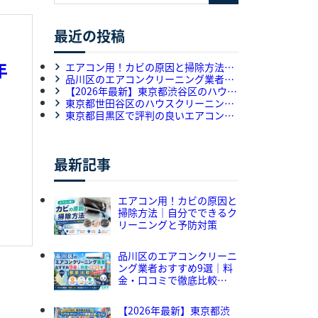
最近の投稿
年
エアコン用！カビの原因と掃除方法｜
自分でできるクリーニングと予防対策
品川区のエアコンクリーニング業者お
すすめ9選｜料金・口コミで徹底比較
【2026年最新】東京都渋谷区のハウス
【2026年最新】
クリーニング業者比較・口コミ｜おす
東京都世田谷区のハウスクリーニング
すめ5選をプロが解説
専門業者選びを比較｜料金・作業内
東京都目黒区で評判の良いエアコンク
容・口コミを徹底解説
リーニング店9選｜料金・口コミ・対
応力のサービス徹底比較
最新記事
エアコン用！カビの原因と
掃除方法｜自分でできるク
リーニングと予防対策
品川区のエアコンクリーニ
ング業者おすすめ9選｜料
金・口コミで徹底比較
【2026年最新】
【2026年最新】東京都渋