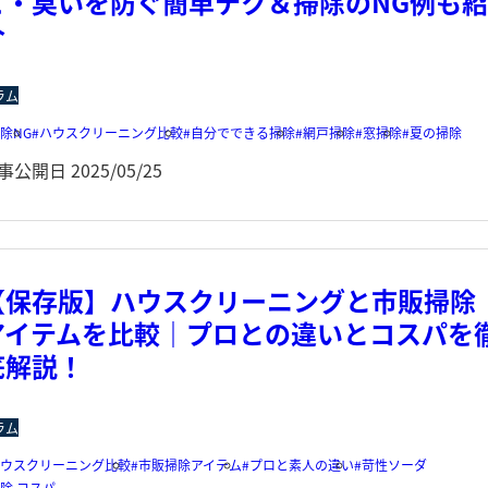
ビ・臭いを防ぐ簡単テク＆掃除のNG例も
介
ラム
除NG
ハウスクリーニング比較
自分でできる掃除
網戸掃除
窓掃除
夏の掃除
事公開日
2025/05/25
【保存版】ハウスクリーニングと市販掃除
アイテムを比較｜プロとの違いとコスパを
底解説！
ラム
ハウスクリーニング比較
市販掃除アイテム
プロと素人の違い
苛性ソーダ
除 コスパ