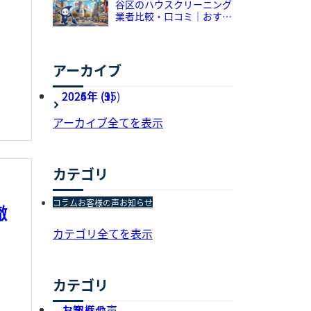
紹
谷区のハウスクリーニング
業者比較・口コミ｜おすす
め5選をプロが解説
アーカイブ
2026年 (3)
2025年 (95)
2024年 (1)
アーカイブ全てを表示
カテゴリ
コラム
お客様の声
お知らせ
徹
カテゴリ全てを表示
カテゴリ
お知らせ
お客様の声
コラム