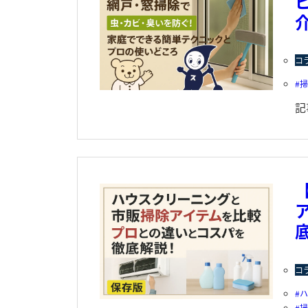
コ
掃
記
コ
掃