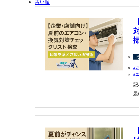
古い順
コ
記
最