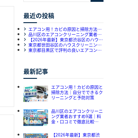
最近の投稿
エアコン用！カビの原因と掃除方法｜
自分でできるクリーニングと予防対策
品川区のエアコンクリーニング業者お
すすめ9選｜料金・口コミで徹底比較
【2026年最新】東京都渋谷区のハウス
【2026年最新】
クリーニング業者比較・口コミ｜おす
東京都世田谷区のハウスクリーニング
すめ5選をプロが解説
専門業者選びを比較｜料金・作業内
東京都目黒区で評判の良いエアコンク
容・口コミを徹底解説
リーニング店9選｜料金・口コミ・対
応力のサービス徹底比較
最新記事
エアコン用！カビの原因と
掃除方法｜自分でできるク
リーニングと予防対策
品川区のエアコンクリーニ
ング業者おすすめ9選｜料
金・口コミで徹底比較
【2026年最新】
【2026年最新】東京都渋