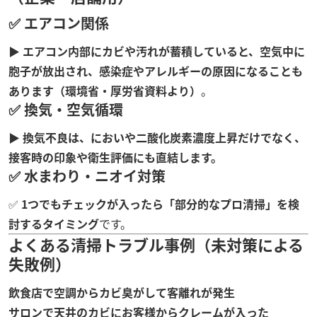
✅ エアコン関係
▶
エアコン内部にカビや汚れが蓄積していると、空気中に
胞子が放出され、感染症やアレルギーの原因になることも
あります（環境省・厚労省資料より）
。
✅ 換気・空気循環
▶
換気不良は、においや二酸化炭素濃度上昇だけでなく、
接客時の印象や衛生評価にも直結します。
✅ 水まわり・ニオイ対策
✅
1つでもチェックが入ったら「部分的なプロ清掃」を検
討するタイミング
です。
よくある清掃トラブル事例（未対策による
失敗例）
飲食店で空調からカビ臭がして客離れが発生
サロンで天井のカビにお客様からクレームが入った