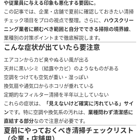
や従業員に与える印象も悪化する要因に
。
この記事では、企業・店舗で夏前に確認しておきたい清掃
チェック項目をプロの視点で整理。さらに、
ハウスクリー
ニング業者に頼むべき範囲と自分でできる掃除の境界線
、
業種別の対策ポイントまで徹底解説します。
こんな症状が出ていたら要注意
エアコンからカビ臭やぬるい風が出る
天井に黒いシミ（結露やカビ）のようなものがある
空調をつけても空気が重い・湿っぽい
換気扇や通気口からホコリが垂れている
定期的なフィルター清掃を半年以上していない
これらの症状は、
「見えないけど確実に汚れている」サイ
ン
です。特に空調や換気系の汚れは、
業種問わず清潔感に
直結する部分
なので注意が必要です。
夏前にやっておくべき清掃チェックリスト
（企業・店舗用）