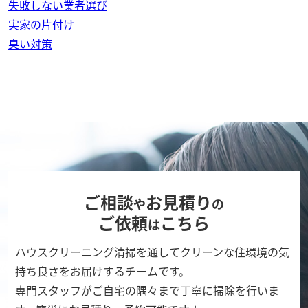
失敗しない業者選び
実家の片付け
臭い対策
ご相談
お見積り
や
の
ご依頼
こちら
は
ハウスクリーニング清掃を通してクリーンな住環境の気
持ち良さをお届けするチームです。
専門スタッフがご自宅の隅々まで丁寧に掃除を行いま